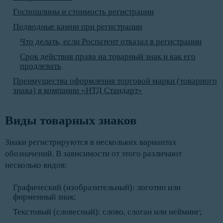
Госпошлины и стоимость регистрации
Подводные камни при регистрации
Что делать, если Роспатент отказал в регистрации
Срок действия права на товарный знак и как его
продлевать
Преимущества оформления торговой марки (товарного
знака) в компании «НТД Стандарт»
Виды товарных знаков
Знаки регистрируются в нескольких вариантах
обозначений. В зависимости от этого различают
несколько видов:
Графический (изобразительный): логотип или
фирменный знак;
Текстовый (словесный): слово, слоган или нейминг;