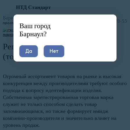
НТД Стандарт
Главная
Услуги
Другие типы документации
Регистрация торговой марки
Барнаул
8 (800) 600-70-55
просп. Ленина, 39
Ваш город
Барнаул?
Регистрация товарного знака
Да
Нет
(торговой марки) в Барнауле
Огромный ассортимент товаров на рынке и высокая
конкуренция между производителями требуют особого
подхода к вопросу идентификации изделия.
Собственная зарегистрированная торговая марка
служит не только способом сделать товар
запоминающимся, но также формирует имидж
компании-производителя и значительно влияет на
уровень продаж.