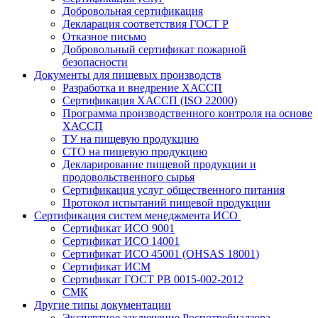
Добровольная сертификация
Декларация соответствия ГОСТ Р
Отказное письмо
Добровольный сертификат пожарной
безопасности
Документы для пищевых производств
Разработка и внедрение ХАССП
Сертификация ХАССП (ISO 22000)
Программа производственного контроля на основе
ХАССП
ТУ на пищевую продукцию
СТО на пищевую продукцию
Декларирование пищевой продукции и
продовольственного сырья
Сертификация услуг общественного питания
Протокол испытаний пищевой продукции
Сертификация систем менеджмента ИСО
Сертификат ИСО 9001
Сертификат ИСО 14001
Сертификат ИСО 45001 (OHSAS 18001)
Сертификат ИСМ
Сертификат ГОСТ РВ 0015-002-2012
СМК
Другие типы документации
Экспертное заключение Роспотребнадзора