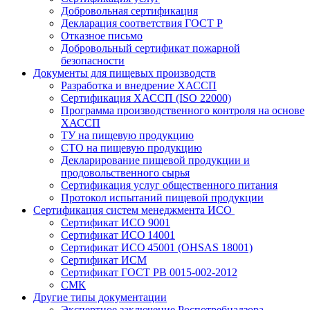
Добровольная сертификация
Декларация соответствия ГОСТ Р
Отказное письмо
Добровольный сертификат пожарной
безопасности
Документы для пищевых производств
Разработка и внедрение ХАССП
Сертификация ХАССП (ISO 22000)
Программа производственного контроля на основе
ХАССП
ТУ на пищевую продукцию
СТО на пищевую продукцию
Декларирование пищевой продукции и
продовольственного сырья
Сертификация услуг общественного питания
Протокол испытаний пищевой продукции
Сертификация систем менеджмента ИСО
Сертификат ИСО 9001
Сертификат ИСО 14001
Сертификат ИСО 45001 (OHSAS 18001)
Сертификат ИСМ
Сертификат ГОСТ РВ 0015-002-2012
СМК
Другие типы документации
Экспертное заключение Роспотребнадзора