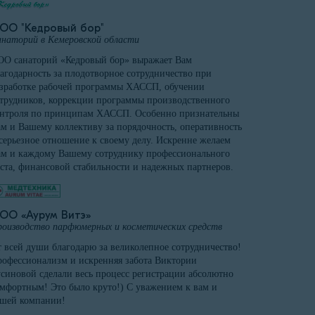
ОО "Кедровый бор"
наторий в Кемеровской области
О санаторий «Кедровый бор» выражает Вам
агодарность за плодотворное сотрудничество при
зработке рабочей программы ХАССП, обучении
трудников, коррекции программы производственного
онтроля по принципам ХАССП. Особенно признательны
м и Вашему коллективу за порядочность, оперативность
серьезное отношение к своему делу. Искренне желаем
м и каждому Вашему сотруднику профессионального
ста, финансовой стабильности и надежных партнеров.
ОО «Аурум Витэ»
оизводство парфюмерных и косметических средств
 всей души благодарю за великолепное сотрудничество!
офессионализм и искренняя забота Виктории
синовой сделали весь процесс регистрации абсолютно
мфортным! Это было круто!) С уважением к вам и
ашей компании!