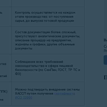
ль
Контроль осуществляется на каждом
этапе производства: от поступления
сырья, до выпуска готовой продукции
Состав документации более сложный,
присутствуют аналитические документы,
В
описание процедур на предприятии,
журналы и графики, другие объемные
С
документы
Ве
Соблюдение всех требований
отка
законодательства в сфере пищевой
безопасности (по СанПин, ГОСТ, ТР ТС и
ФЗ)
ятий
П
Можно подтвердить внедрение системы
(ППК)
ХАССП путем получения
сертификата
ИСО 22000
ля