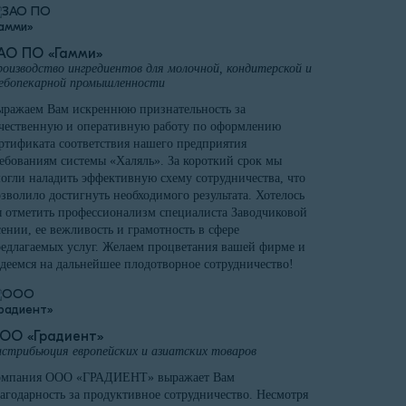
АО ПО «Гамми»
оизводство ингредиентов для молочной, кондитерской и
ебопекарной промышленности
ражаем Вам искреннюю признательность за
чественную и оперативную работу по оформлению
ртификата соответствия нашего предприятия
ебованиям системы «Халяль». За короткий срок мы
огли наладить эффективную схему сотрудничества, что
зволило достигнуть необходимого результата. Хотелось
 отметить профессионализм специалиста Заводчиковой
ении, ее вежливость и грамотность в сфере
едлагаемых услуг. Желаем процветания вашей фирме и
деемся на дальнейшее плодотворное сотрудничество!
ОО «Градиент»
стрибьюция европейских и азиатских товаров
омпания ООО «ГРАДИЕНТ» выражает Вам
агодарность за продуктивное сотрудничество. Несмотря