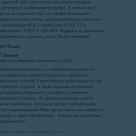
 короткий срок партнерства, мы смогли наладить
одотворную и эффективную работу. В течение всего
риода вы показали себя, как профессиональные и
рядочные специалисты, разрабатывая нам руководство
 эксплуатации (РЭ) Gradient Cam-07 (SN-T5) в
ответствии с ГОСТ 2. 610-2019. Надеемся на дальнейшее
трудничество и желаем успеха Вашей компании!
П Ванин
родажа импортных продуктов из США
ражаю признательность за проведенную работу по
кларированию пищевой продукции, разработку
хнических условий и регистрацию штрих-кодов на наш
сортимент изделий. А также выражаю искреннюю
агодарность специалисту по работе с клиентами
китиной Елизавете. Ее профессионализм, опыт и
ания значительно облегчили процесс сертификации.
тов порекомендовать Вашу организацию как надёжного
ртнера в сфере сертификации. Надеюсь на дальнейшее
трудничество!
ольше отзывов о нашей работе