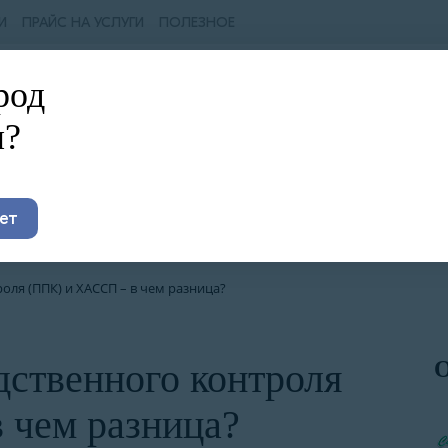
И
ПРАЙС НА УСЛУГИ
ПОЛЕЗНОЕ
род
айший филиал:
8 (800) 600-70-55
Оператив
ул
проконсул
barnaul@ntdstandart.ru
л?
в мессенд
Пн-Пт с 9.00 до 18.00
Ленина, 39
Документы для
Сертификация
Дру
пищевых
систем менеджмента
ет
доку
производств
ИСО
ля (ППК) и ХАССП – в чем разница?
ственного контроля
 чем разница?