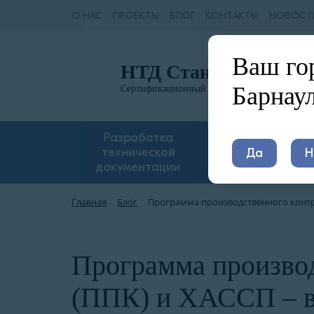
О НАС
ПРОЕКТЫ
БЛОГ
КОНТАКТЫ
НОВОСТ
Ваш го
Ближ
НТД Стандарт
Барна
Барнау
Сертификационный центр
просп. 
Разработка
Сертификация и
технической
Да
Н
декларирование
документации
Главная
Блог
Программа производственного контро
Программа производ
(ППК) и ХАССП – в