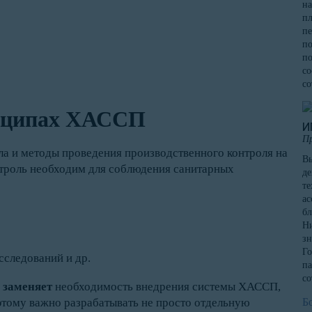
на
пл
пе
по
по
со
со
инципах ХАССП
И
П
ла и методы проведения производственного контроля на
Вы
троль необходим для соблюдения санитарных
де
те
ас
бл
Ни
зн
Го
следований и др.
па
со
 заменяет
необходимость внедрения системы ХАССП,
этому важно разрабатывать не просто отдельную
Б