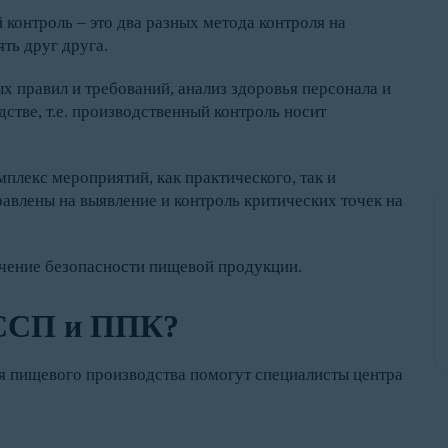
онтроль – это два разных метода контроля на
ть друг друга.
 правил и требований, анализ здоровья персонала и
стве, т.е. производственный контроль носит
плекс мероприятий, как практического, так и
равлены на выявление и контроль критических точек на
ечение безопасности пищевой продукции.
АССП и ППК?
 пищевого производства помогут специалисты центра