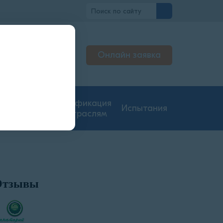
но
Онлайн заявка
ьтируем
жерах
гие типы
Сертификация
Испытания
ментации
по отраслям
Отзывы