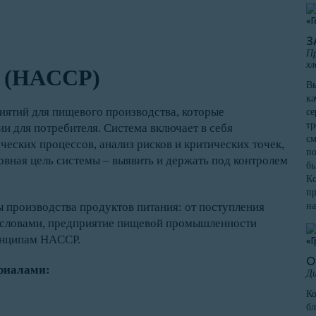
З
Пр
хл
П (HACCP)
Вы
ка
иятий для пищевого производства, которые
се
тр
и для потребителя. Система включает в себя
см
ческих процессов, анализ рисков и критических точек,
по
овная цель системы – выявить и держать под контролем
бы
Кс
пр
на
 производства продуктов питания: от поступления
и словами, предприятие пищевой промышленности
инципам HACCP.
О
ериалами:
Ди
К
бл