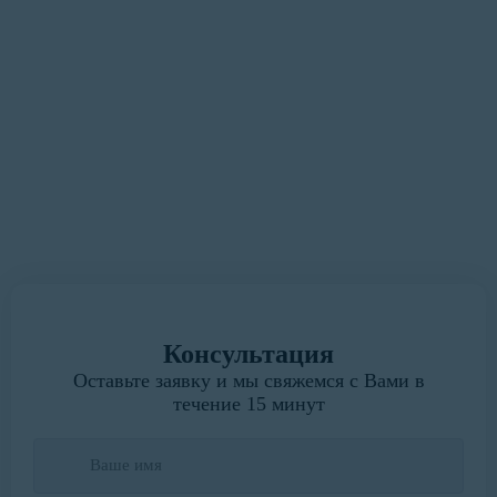
максимально удобным и
быстрым для Вас»
У вас есть замечания или предложения?
Мы всегда готовы выслушать.
Написать руководителю
Консультация
Оставьте заявку и мы свяжемся с Вами в
течение 15 минут