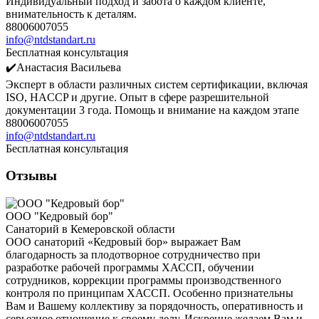
Индивидуальный подход и забота о каждом клиенте,
внимательность к деталям.
88006007055
info@ntdstandart.ru
Бесплатная консультация
✔️Анастасия Васильева
Эксперт в области различных систем сертификации, включая
ISO, HACCP и другие. Опыт в сфере разрешительной
документации 3 года. Помощь и внимание на каждом этапе
88006007055
info@ntdstandart.ru
Бесплатная консультация
Отзывы
ООО "Кедровый бор"
Санаторий в Кемеровской области
ООО санаторий «Кедровый бор» выражает Вам
благодарность за плодотворное сотрудничество при
разработке рабочей программы ХАССП, обучении
сотрудников, коррекции программы производственного
контроля по принципам ХАССП. Особенно признательны
Вам и Вашему коллективу за порядочность, оперативность и
серьезное отношение к своему делу. Искренне желаем Вам и