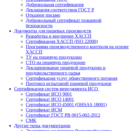
Добровольная сертификация
Декларация соответствия ГОСТ Р
Отказное письмо
Добровольный сертификат пожарной
безопасности
Документы для пищевых производств
Разработка и внедрение ХАССП
Сертификация ХАССП (ISO 22000)
Программа производственного контроля на основе
ХАССП
ТУ на пищевую продукцию
СТО на пищевую продукцию
Декларирование пищевой продукции и
продовольственного сырья
Сертификация услуг общественного питания
Протокол испытаний пищевой продукции
Сертификация систем менеджмента ИСО
Сертификат ИСО 9001
Сертификат ИСО 14001
Сертификат ИСО 45001 (OHSAS 18001)
Сертификат ИСМ
Сертификат ГОСТ РВ 0015-002-2012
СМК
Другие типы документации
Экспертное заключение Роспотребнадзора